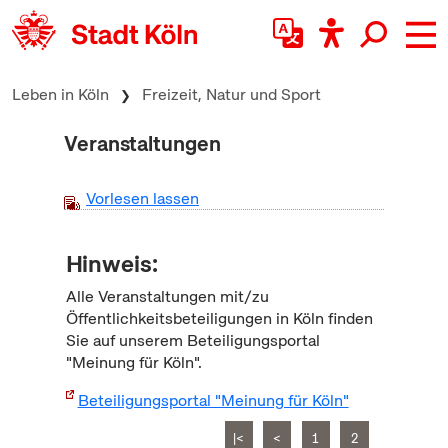
zum Inhalt springen
Leben in Köln
Freizeit, Natur und Sport
Veranstaltungen
Vorlesen lassen
Hinweis:
Alle Veranstaltungen mit/zu
Öffentlichkeitsbeteiligungen in Köln finden
Sie auf unserem Beteiligungsportal
"Meinung für Köln".
Beteiligungsportal "Meinung für Köln"
|<
<
1
2