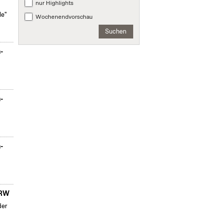
nur Highlights
le"
Wochenendvorschau
Suchen
n-
n-
n-
NRW
der