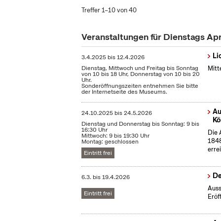
Treffer 1–10 von 40
Veranstaltungen für Dienstags Ap
Li
3.4.2025
bis
12.4.2026
Dienstag, Mittwoch und Freitag bis Sonntag
Mitt
von 10 bis 18 Uhr, Donnerstag von 10 bis 20
Uhr.
Sonderöffnungszeiten entnehmen Sie bitte
der Internetseite des Museums.
Au
24.10.2025
bis
24.5.2026
Kö
Dienstag und Donnerstag bis Sonntag: 9 bis
16:30 Uhr
Die 
Mittwoch: 9 bis 19:30 Uhr
1848
Montag: geschlossen
erre
Eintritt frei
De
6.3.
bis
19.4.2026
Auss
Eintritt frei
Eröf