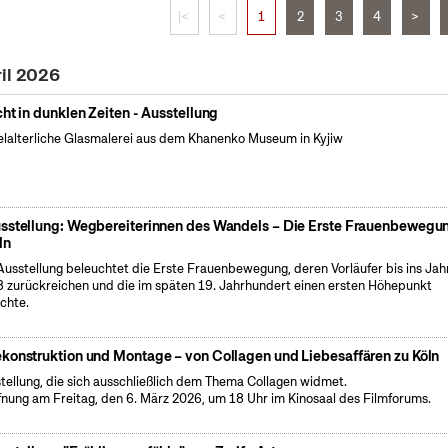
|<
<
1
2
3
4
>
ril 2026
cht in dunklen Zeiten - Ausstellung
elalterliche Glasmalerei aus dem Khanenko Museum in Kyjiw
sstellung: Wegbereiterinnen des Wandels – Die Erste Frauenbewegun
ln
Ausstellung beleuchtet die Erste Frauenbewegung, deren Vorläufer bis ins Jah
 zurückreichen und die im späten 19. Jahrhundert einen ersten Höhepunkt
ichte.
konstruktion und Montage – von Collagen und Liebesaffären zu Köln
tellung, die sich ausschließlich dem Thema Collagen widmet.
fnung am Freitag, den 6. März 2026, um 18 Uhr im Kinosaal des Filmforums.