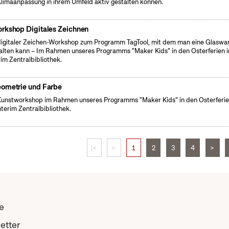
Klimaanpassung in ihrem Umfeld aktiv gestalten können.
rkshop Digitales Zeichnen
digitaler Zeichen-Workshop zum Programm TagTool, mit dem man eine Glaswa
alten kann – Im Rahmen unseres Programms "Maker Kids" in den Osterferien 
rim Zentralbibliothek.
ometrie und Farbe
Kunstworkshop im Rahmen unseres Programms "Maker Kids" in den Osterferie
nterim Zentralbibliothek.
|<
<
1
2
3
4
>
e
etter