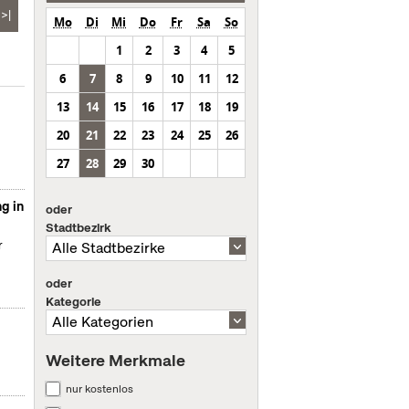
>|
Mo
Di
Mi
Do
Fr
Sa
So
1
2
3
4
5
6
7
8
9
10
11
12
13
14
15
16
17
18
19
20
21
22
23
24
25
26
27
28
29
30
g in
oder
Stadtbezirk
r
oder
Kategorie
Weitere Merkmale
nur kostenlos