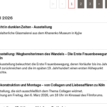
|<
<
1
2
3
>
il 2026
cht in dunklen Zeiten - Ausstellung
elalterliche Glasmalerei aus dem Khanenko Museum in Kyjiw
sstellung: Wegbereiterinnen des Wandels – Die Erste Frauenbewegun
ln
Ausstellung beleuchtet die Erste Frauenbewegung, deren Vorläufer bis ins Jah
 zurückreichen und die im späten 19. Jahrhundert einen ersten Höhepunkt
ichte.
konstruktion und Montage – von Collagen und Liebesaffären zu Köln
tellung, die sich ausschließlich dem Thema Collagen widmet.
fnung am Freitag, den 6. März 2026, um 18 Uhr im Kinosaal des Filmforums.