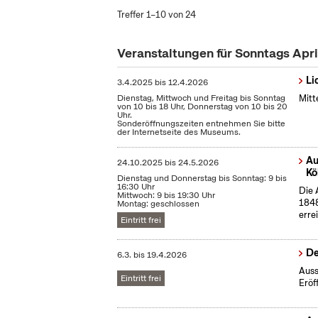
Treffer 1–10 von 24
Veranstaltungen für Sonntags Apr
Li
3.4.2025
bis
12.4.2026
Dienstag, Mittwoch und Freitag bis Sonntag
Mitt
von 10 bis 18 Uhr, Donnerstag von 10 bis 20
Uhr.
Sonderöffnungszeiten entnehmen Sie bitte
der Internetseite des Museums.
Au
24.10.2025
bis
24.5.2026
Kö
Dienstag und Donnerstag bis Sonntag: 9 bis
16:30 Uhr
Die 
Mittwoch: 9 bis 19:30 Uhr
1848
Montag: geschlossen
erre
Eintritt frei
De
6.3.
bis
19.4.2026
Auss
Eintritt frei
Eröf