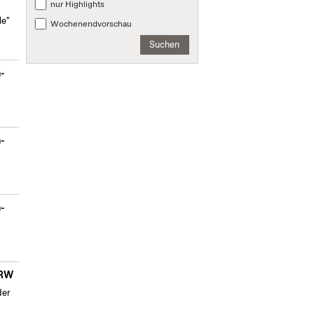
nur Highlights
le"
Wochenendvorschau
Suchen
n-
n-
n-
NRW
der