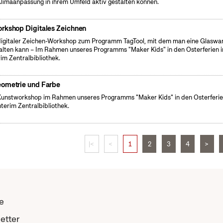
Klimaanpassung in ihrem Umfeld aktiv gestalten können.
rkshop Digitales Zeichnen
digitaler Zeichen-Workshop zum Programm TagTool, mit dem man eine Glaswa
alten kann – Im Rahmen unseres Programms "Maker Kids" in den Osterferien 
rim Zentralbibliothek.
ometrie und Farbe
Kunstworkshop im Rahmen unseres Programms "Maker Kids" in den Osterferie
nterim Zentralbibliothek.
|<
<
1
2
3
4
>
e
etter