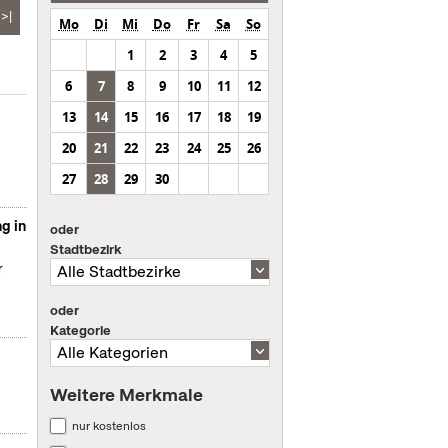
>|
Mo
Di
Mi
Do
Fr
Sa
So
1
2
3
4
5
6
7
8
9
10
11
12
13
14
15
16
17
18
19
20
21
22
23
24
25
26
27
28
29
30
g in
oder
Stadtbezirk
r
oder
Kategorie
Weitere Merkmale
nur kostenlos