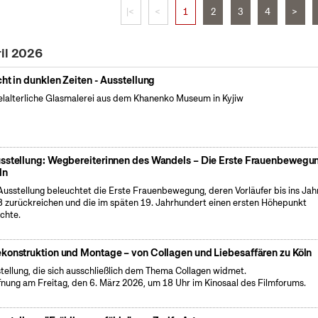
|<
<
1
2
3
4
>
ril 2026
cht in dunklen Zeiten - Ausstellung
elalterliche Glasmalerei aus dem Khanenko Museum in Kyjiw
sstellung: Wegbereiterinnen des Wandels – Die Erste Frauenbewegun
ln
Ausstellung beleuchtet die Erste Frauenbewegung, deren Vorläufer bis ins Jah
 zurückreichen und die im späten 19. Jahrhundert einen ersten Höhepunkt
ichte.
konstruktion und Montage – von Collagen und Liebesaffären zu Köln
tellung, die sich ausschließlich dem Thema Collagen widmet.
fnung am Freitag, den 6. März 2026, um 18 Uhr im Kinosaal des Filmforums.