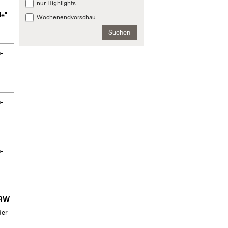
nur Highlights
le"
Wochenendvorschau
Suchen
n-
n-
n-
NRW
der