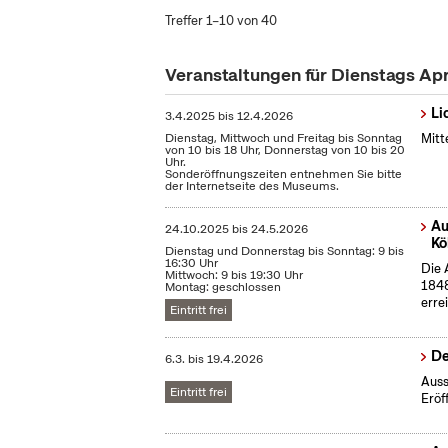
Treffer 1–10 von 40
Veranstaltungen für Dienstags Ap
Li
3.4.2025
bis
12.4.2026
Dienstag, Mittwoch und Freitag bis Sonntag
Mitt
von 10 bis 18 Uhr, Donnerstag von 10 bis 20
Uhr.
Sonderöffnungszeiten entnehmen Sie bitte
der Internetseite des Museums.
Au
24.10.2025
bis
24.5.2026
Kö
Dienstag und Donnerstag bis Sonntag: 9 bis
16:30 Uhr
Die 
Mittwoch: 9 bis 19:30 Uhr
1848
Montag: geschlossen
erre
Eintritt frei
De
6.3.
bis
19.4.2026
Auss
Eintritt frei
Eröf