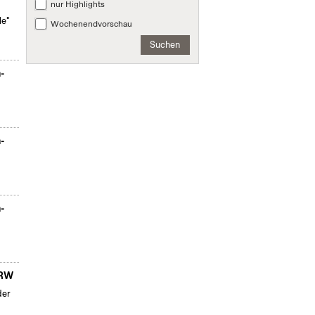
nur Highlights
le"
Wochenendvorschau
Suchen
n-
n-
n-
NRW
der