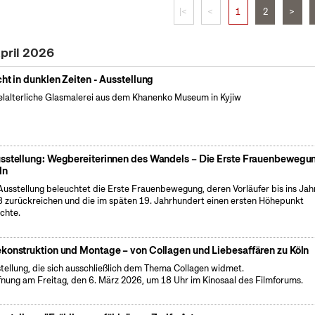
|<
<
1
2
>
April 2026
cht in dunklen Zeiten - Ausstellung
elalterliche Glasmalerei aus dem Khanenko Museum in Kyjiw
sstellung: Wegbereiterinnen des Wandels – Die Erste Frauenbewegun
ln
Ausstellung beleuchtet die Erste Frauenbewegung, deren Vorläufer bis ins Jah
 zurückreichen und die im späten 19. Jahrhundert einen ersten Höhepunkt
ichte.
konstruktion und Montage – von Collagen und Liebesaffären zu Köln
tellung, die sich ausschließlich dem Thema Collagen widmet.
fnung am Freitag, den 6. März 2026, um 18 Uhr im Kinosaal des Filmforums.