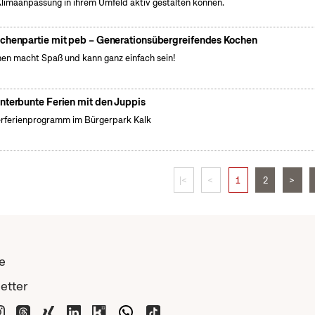
Klimaanpassung in ihrem Umfeld aktiv gestalten können.
chenpartie mit peb – Generationsübergreifendes Kochen
en macht Spaß und kann ganz einfach sein!
nterbunte Ferien mit den Juppis
rferienprogramm im Bürgerpark Kalk
|<
<
1
2
>
e
etter