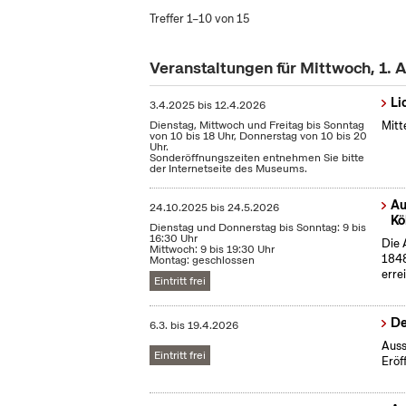
Treffer 1–10 von 15
Veranstaltungen für Mittwoch, 1. 
Li
3.4.2025
bis
12.4.2026
Dienstag, Mittwoch und Freitag bis Sonntag
Mitt
von 10 bis 18 Uhr, Donnerstag von 10 bis 20
Uhr.
Sonderöffnungszeiten entnehmen Sie bitte
der Internetseite des Museums.
Au
24.10.2025
bis
24.5.2026
Kö
Dienstag und Donnerstag bis Sonntag: 9 bis
16:30 Uhr
Die 
Mittwoch: 9 bis 19:30 Uhr
1848
Montag: geschlossen
erre
Eintritt frei
De
6.3.
bis
19.4.2026
Auss
Eintritt frei
Eröf