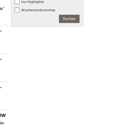
nur Highlights
le"
Wochenendvorschau
Suchen
n-
n-
n-
NRW
der