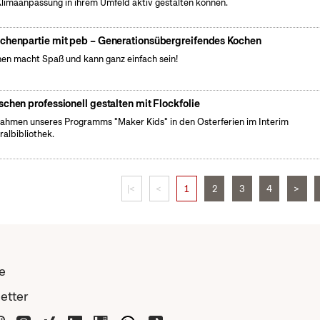
Klimaanpassung in ihrem Umfeld aktiv gestalten können.
chenpartie mit peb – Generationsübergreifendes Kochen
en macht Spaß und kann ganz einfach sein!
schen professionell gestalten mit Flockfolie
ahmen unseres Programms "Maker Kids" in den Osterferien im Interim
ralbibliothek.
|<
<
1
2
3
4
>
e
etter