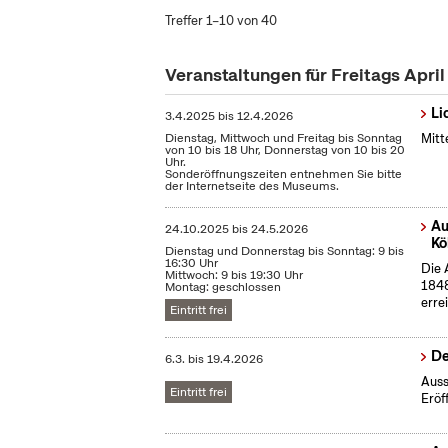
Treffer 1–10 von 40
Veranstaltungen für Freitags Apri
Li
3.4.2025
bis
12.4.2026
Dienstag, Mittwoch und Freitag bis Sonntag
Mitt
von 10 bis 18 Uhr, Donnerstag von 10 bis 20
Uhr.
Sonderöffnungszeiten entnehmen Sie bitte
der Internetseite des Museums.
Au
24.10.2025
bis
24.5.2026
Kö
Dienstag und Donnerstag bis Sonntag: 9 bis
16:30 Uhr
Die 
Mittwoch: 9 bis 19:30 Uhr
1848
Montag: geschlossen
erre
Eintritt frei
De
6.3.
bis
19.4.2026
Auss
Eintritt frei
Eröf