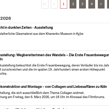
|<
<
1
2
3
4
>
l 2026
cht in dunklen Zeiten - Ausstellung
elalterliche Glasmalerei aus dem Khanenko Museum in Kyjiw
sstellung: Wegbereiterinnen des Wandels – Die Erste Frauenbewegun
ln
Ausstellung beleuchtet die Erste Frauenbewegung, deren Vorläufer bis ins Jah
 zurückreichen und die im späten 19. Jahrhundert einen ersten Höhepunkt
ichte.
konstruktion und Montage – von Collagen und Liebesaffären zu Köln
tellung, die sich ausschließlich dem Thema Collagen widmet.
fnung am Freitag, den 6. März 2026, um 18 Uhr im Kinosaal des Filmforums.