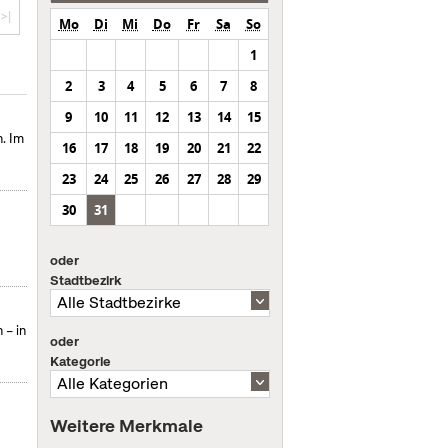
>|
Mo
Di
Mi
Do
Fr
Sa
So
1
2
3
4
5
6
7
8
9
10
11
12
13
14
15
. Im
16
17
18
19
20
21
22
23
24
25
26
27
28
29
30
31
oder
Stadtbezirk
 – in
oder
Kategorie
Weitere Merkmale