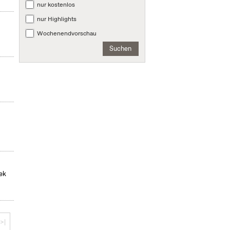
nur kostenlos
nur Highlights
Wochenendvorschau
Suchen
hek
>|