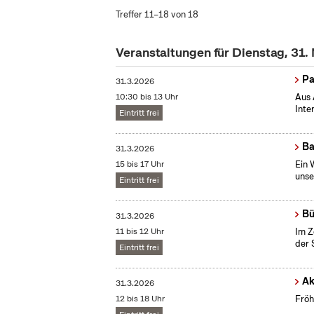
Treffer 11–18 von 18
Veranstaltungen für Dienstag, 31
Pa
31.3.2026
10:30 bis 13 Uhr
Aus 
Inte
Eintritt frei
Ba
31.3.2026
15 bis 17 Uhr
Ein 
unse
Eintritt frei
Bü
31.3.2026
11 bis 12 Uhr
Im Z
der 
Eintritt frei
Ak
31.3.2026
12 bis 18 Uhr
Fröh