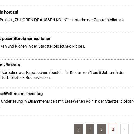
ln hört zu!
Projekt „ZUHÖREN.DRAUSSEN.KÖLN“ im Interim der Zentralbibliothek
ppeser Strickmamsellcher
cken und Klönen in der Stadtteilbibliothek Nippes.
ni-Basteln
rkörbchen aus Pappbechern basteln für Kinder von 4 bis 6 Jahren in der
tteilbibliothek Rodenkirchen.
seWelten am Dienstag
 Kinderlesung in Zusammenarbeit mit LeseWelten Köln in der Stadtteilbibliot
.
|<
<
1
2
>