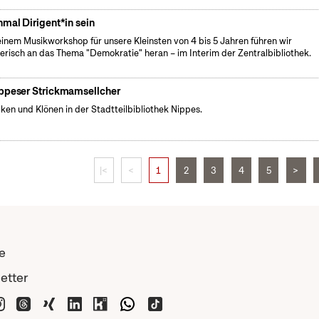
nmal Dirigent*in sein
einem Musikworkshop für unsere Kleinsten von 4 bis 5 Jahren führen wir
lerisch an das Thema "Demokratie" heran – im Interim der Zentralbibliothek.
ppeser Strickmamsellcher
cken und Klönen in der Stadtteilbibliothek Nippes.
|<
<
1
2
3
4
5
>
e
etter