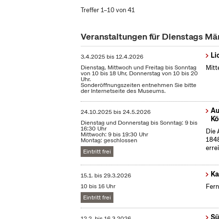
Treffer 1–10 von 41
Veranstaltungen für Dienstags Mä
Li
3.4.2025
bis
12.4.2026
Dienstag, Mittwoch und Freitag bis Sonntag
Mitt
von 10 bis 18 Uhr, Donnerstag von 10 bis 20
Uhr.
Sonderöffnungszeiten entnehmen Sie bitte
der Internetseite des Museums.
Au
24.10.2025
bis
24.5.2026
Kö
Dienstag und Donnerstag bis Sonntag: 9 bis
16:30 Uhr
Die 
Mittwoch: 9 bis 19:30 Uhr
1848
Montag: geschlossen
erre
Eintritt frei
Ka
15.1.
bis
29.3.2026
10 bis 16 Uhr
Fern
Eintritt frei
Sü
12.2.
bis
16.3.2026