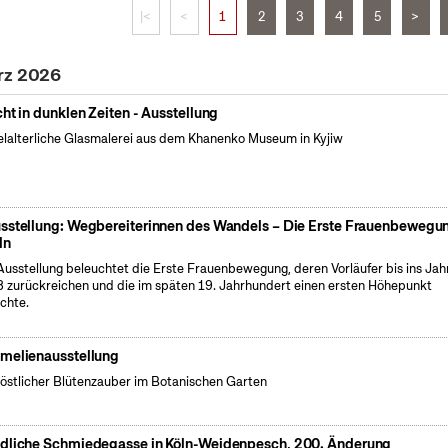
|<
<
1
2
3
4
5
>
rz 2026
cht in dunklen Zeiten - Ausstellung
elalterliche Glasmalerei aus dem Khanenko Museum in Kyjiw
sstellung: Wegbereiterinnen des Wandels – Die Erste Frauenbewegun
ln
Ausstellung beleuchtet die Erste Frauenbewegung, deren Vorläufer bis ins Jah
 zurückreichen und die im späten 19. Jahrhundert einen ersten Höhepunkt
ichte.
melienausstellung
östlicher Blütenzauber im Botanischen Garten
dliche Schmiedegasse in Köln-Weidenpesch, 200. Änderung