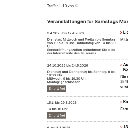
Treffer 1–10 von 41
Veranstaltungen für Samstags Mä
Li
3.4.2025
bis
12.4.2026
Dienstag, Mittwoch und Freitag bis Sonntag
Mitt
von 10 bis 18 Uhr, Donnerstag von 10 bis 20
Uhr.
Sonderöffnungszeiten entnehmen Sie bitte
der Internetseite des Museums.
Au
24.10.2025
bis
24.5.2026
Kö
Dienstag und Donnerstag bis Sonntag: 9 bis
16:30 Uhr
Die 
Mittwoch: 9 bis 19:30 Uhr
1848
Montag: geschlossen
erre
Eintritt frei
Ka
15.1.
bis
29.3.2026
10 bis 16 Uhr
Fern
Eintritt frei
13
6.
bis
8.3.2026