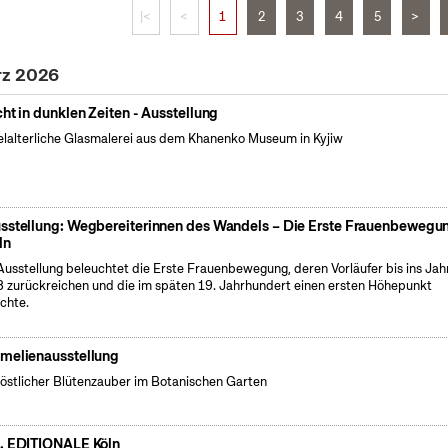
|<
<
1
2
3
4
5
>
rz 2026
cht in dunklen Zeiten - Ausstellung
elalterliche Glasmalerei aus dem Khanenko Museum in Kyjiw
sstellung: Wegbereiterinnen des Wandels – Die Erste Frauenbewegun
ln
Ausstellung beleuchtet die Erste Frauenbewegung, deren Vorläufer bis ins Jah
 zurückreichen und die im späten 19. Jahrhundert einen ersten Höhepunkt
ichte.
melienausstellung
östlicher Blütenzauber im Botanischen Garten
. EDITIONALE Köln