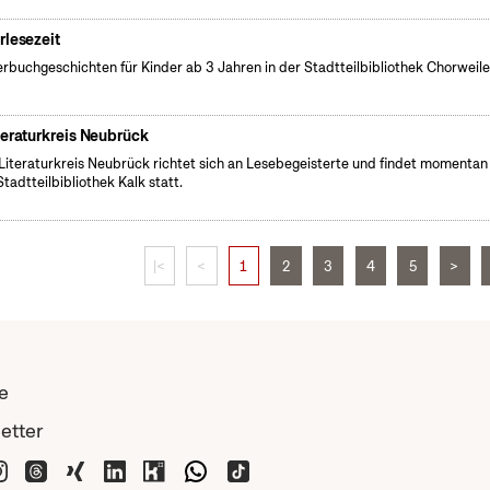
rlesezeit
erbuchgeschichten für Kinder ab 3 Jahren in der Stadtteilbibliothek Chorweile
teraturkreis Neubrück
Literaturkreis Neubrück richtet sich an Lesebegeisterte und findet momentan 
Stadtteilbibliothek Kalk statt.
|<
<
1
2
3
4
5
>
e
etter