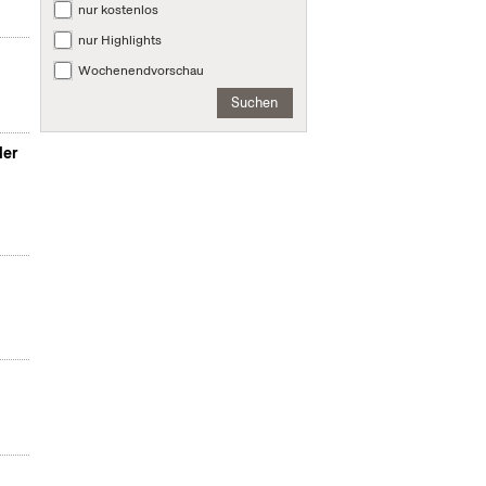
nur kostenlos
nur Highlights
Wochenendvorschau
Suchen
der