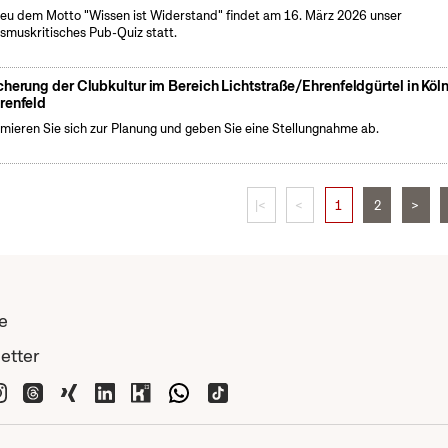
eu dem Motto "Wissen ist Widerstand" findet am 16. März 2026 unser
ismuskritisches Pub-Quiz statt.
cherung der Clubkultur im Bereich Lichtstraße/Ehrenfeldgürtel in Köl
renfeld
rmieren Sie sich zur Planung und geben Sie eine Stellungnahme ab.
|<
<
1
2
>
e
etter