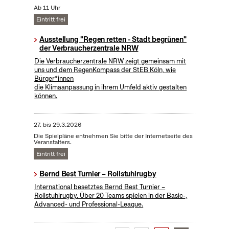
Ab 11 Uhr
Eintritt frei
Ausstellung "Regen retten - Stadt begrünen"
der Verbraucherzentrale NRW
Die Verbraucherzentrale NRW zeigt gemeinsam mit
uns und dem RegenKompass der StEB Köln, wie
Bürger*innen
die Klimaanpassung in ihrem Umfeld aktiv gestalten
können.
27.
bis
29.3.2026
Die Spielpläne entnehmen Sie bitte der Internetseite des
Veranstalters.
Eintritt frei
Bernd Best Turnier – Rollstuhlrugby
International besetztes Bernd Best Turnier –
Rollstuhlrugby. Über 20 Teams spielen in der Basic-,
Advanced- und Professional-League.