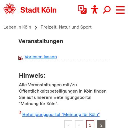
zum Inhalt springen
Leben in Köln
Freizeit, Natur und Sport
Veranstaltungen
Vorlesen lassen
Hinweis:
Alle Veranstaltungen mit/zu
Öffentlichkeitsbeteiligungen in Köln finden
Sie auf unserem Beteiligungsportal
"Meinung für Köln".
Beteiligungsportal "Meinung für Köln"
|<
<
1
2