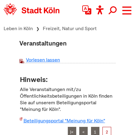
zum Inhalt springen
Leben in Köln
Freizeit, Natur und Sport
Veranstaltungen
Vorlesen lassen
Hinweis:
Alle Veranstaltungen mit/zu
Öffentlichkeitsbeteiligungen in Köln finden
Sie auf unserem Beteiligungsportal
"Meinung für Köln".
Beteiligungsportal "Meinung für Köln"
|<
<
1
2