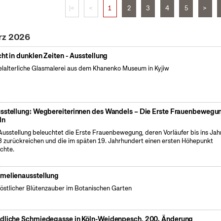
|<
<
1
2
3
4
5
>
rz 2026
cht in dunklen Zeiten - Ausstellung
elalterliche Glasmalerei aus dem Khanenko Museum in Kyjiw
sstellung: Wegbereiterinnen des Wandels – Die Erste Frauenbewegun
ln
Ausstellung beleuchtet die Erste Frauenbewegung, deren Vorläufer bis ins Jah
 zurückreichen und die im späten 19. Jahrhundert einen ersten Höhepunkt
ichte.
melienausstellung
östlicher Blütenzauber im Botanischen Garten
dliche Schmiedegasse in Köln-Weidenpesch, 200. Änderung