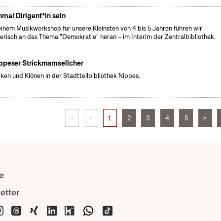
nmal Dirigent*in sein
einem Musikworkshop für unsere Kleinsten von 4 bis 5 Jahren führen wir
lerisch an das Thema "Demokratie" heran – im Interim der Zentralbibliothek.
ppeser Strickmamsellcher
cken und Klönen in der Stadtteilbibliothek Nippes.
|<
<
1
2
3
4
5
>
e
etter