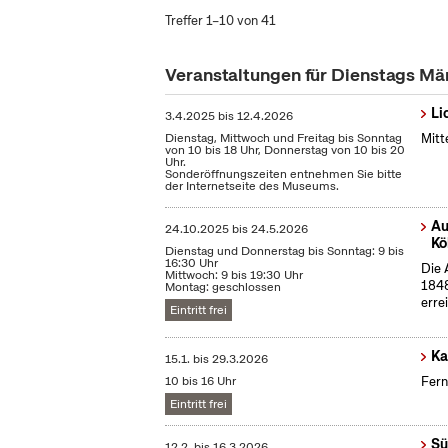
Treffer 1–10 von 41
Veranstaltungen für Dienstags Mä
Li
3.4.2025
bis
12.4.2026
Dienstag, Mittwoch und Freitag bis Sonntag
Mitt
von 10 bis 18 Uhr, Donnerstag von 10 bis 20
Uhr.
Sonderöffnungszeiten entnehmen Sie bitte
der Internetseite des Museums.
Au
24.10.2025
bis
24.5.2026
Kö
Dienstag und Donnerstag bis Sonntag: 9 bis
16:30 Uhr
Die 
Mittwoch: 9 bis 19:30 Uhr
1848
Montag: geschlossen
erre
Eintritt frei
Ka
15.1.
bis
29.3.2026
10 bis 16 Uhr
Fern
Eintritt frei
Sü
12.2.
bis
16.3.2026