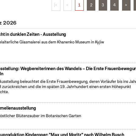
|<
<
1
2
3
4
>
rz 2026
cht in dunklen Zeiten - Ausstellung
elalterliche Glasmalerei aus dem Khanenko Museum in Kyjiw
sstellung: Wegbereiterinnen des Wandels – Die Erste Frauenbewegun
ln
Ausstellung beleuchtet die Erste Frauenbewegung, deren Vorläufer bis ins Jah
 zurückreichen und die im späten 19. Jahrhundert einen ersten Höhepunkt
ichte.
melienausstellung
östlicher Blütenzauber im Botanischen Garten
uproduktion Kinderoper: "Max und Moritz" nach Wilhelm Busch