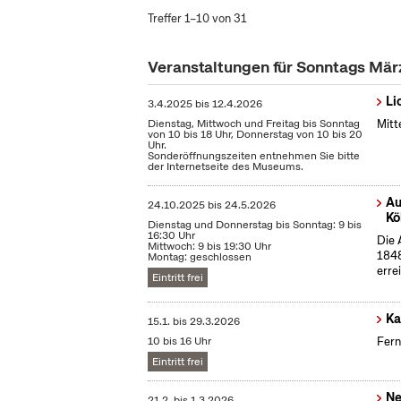
Treffer 1–10 von 31
Veranstaltungen für Sonntags Mä
Li
3.4.2025
bis
12.4.2026
Dienstag, Mittwoch und Freitag bis Sonntag
Mitt
von 10 bis 18 Uhr, Donnerstag von 10 bis 20
Uhr.
Sonderöffnungszeiten entnehmen Sie bitte
der Internetseite des Museums.
Au
24.10.2025
bis
24.5.2026
Kö
Dienstag und Donnerstag bis Sonntag: 9 bis
16:30 Uhr
Die 
Mittwoch: 9 bis 19:30 Uhr
1848
Montag: geschlossen
erre
Eintritt frei
Ka
15.1.
bis
29.3.2026
10 bis 16 Uhr
Fern
Eintritt frei
Ne
21.2.
bis
1.3.2026