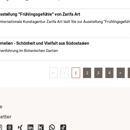
sstellung "Frühlingsgefühle" von Zarifa Art
internationale Kunstagentur Zarifa Art lädt Sie zur Ausstellung "Frühlingsgefüh
melien - Schönheit und Vielfalt aus Südostasien
enführung im Botanischen Garten
|<
<
1
2
3
4
>
e
etter