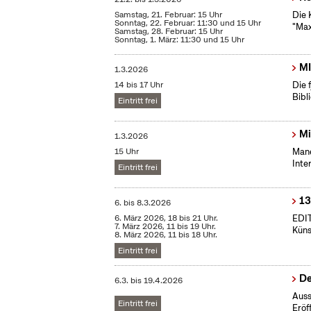
Samstag, 21. Februar: 15 Uhr
Die 
Sonntag, 22. Februar: 11:30 und 15 Uhr
"Max
Samstag, 28. Februar: 15 Uhr
Sonntag, 1. März: 11:30 und 15 Uhr
MI
1.3.2026
14 bis 17 Uhr
Die 
Bibl
Eintritt frei
Mi
1.3.2026
15 Uhr
Mane
Inte
Eintritt frei
13
6.
bis
8.3.2026
6. März 2026, 18 bis 21 Uhr.
EDI
7. März 2026, 11 bis 19 Uhr.
Küns
8. März 2026, 11 bis 18 Uhr.
Eintritt frei
De
6.3.
bis
19.4.2026
Auss
Eintritt frei
Eröf