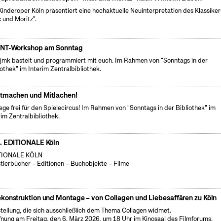
Kinderoper Köln präsentiert eine hochaktuelle Neuinterpretation des Klassiker
 und Moritz".
NT-Workshop am Sonntag
fjmk bastelt und programmiert mit euch. Im Rahmen von "Sonntags in der
iothek" im Interim Zentralbibliothek.
tmachen und Mitlachen!
ge frei für den Spielecircus! Im Rahmen von "Sonntags in der Bibliothek" im
rim Zentralbibliothek.
. EDITIONALE Köln
TIONALE KÖLN
tlerbücher – Editionen – Buchobjekte – Filme
konstruktion und Montage – von Collagen und Liebesaffären zu Köln
tellung, die sich ausschließlich dem Thema Collagen widmet.
fnung am Freitag, den 6. März 2026, um 18 Uhr im Kinosaal des Filmforums.