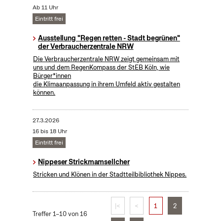
Ab 11 Uhr
Eintritt frei
Ausstellung "Regen retten - Stadt begrünen"
der Verbraucherzentrale NRW
Die Verbraucherzentrale NRW zeigt gemeinsam mit
uns und dem RegenKompass der StEB Köln, wie
Bürger*innen
die Klimaanpassung in ihrem Umfeld aktiv gestalten
können.
27.3.2026
16 bis 18 Uhr
Eintritt frei
Nippeser Strickmamsellcher
Stricken und Klönen in der Stadtteilbibliothek Nippes.
|<
<
1
2
Treffer 1–10 von 16