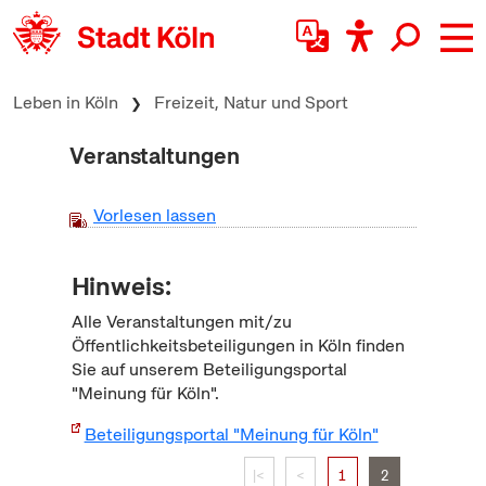
zum Inhalt springen
Leben in Köln
Freizeit, Natur und Sport
Veranstaltungen
Vorlesen lassen
Hinweis:
Alle Veranstaltungen mit/zu
Öffentlichkeitsbeteiligungen in Köln finden
Sie auf unserem Beteiligungsportal
"Meinung für Köln".
Beteiligungsportal "Meinung für Köln"
|<
<
1
2