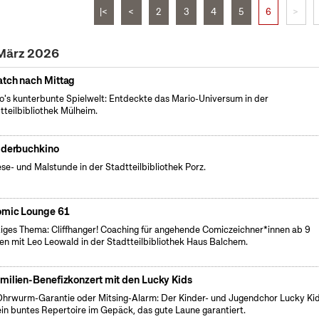
|<
<
2
3
4
5
6
>
 März 2026
tch nach Mittag
o's kunterbunte Spielwelt: Entdeckte das Mario-Universum in der
tteilbibliothek Mülheim.
lderbuchkino
ese- und Malstunde in der Stadtteilbibliothek Porz.
mic Lounge 61
iges Thema: Cliffhanger! Coaching für angehende Comiczeichner*innen ab 9
en mit Leo Leowald in der Stadtteilbibliothek Haus Balchem.
milien-Benefizkonzert mit den Lucky Kids
hrwurm-Garantie oder Mitsing-Alarm: Der Kinder- und Jugendchor Lucky Ki
ein buntes Repertoire im Gepäck, das gute Laune garantiert.