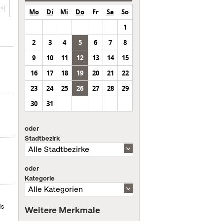
>|
Mo
Di
Mi
Do
Fr
Sa
So
1
2
3
4
5
6
7
8
9
10
11
12
13
14
15
16
17
18
19
20
21
22
23
24
25
26
27
28
29
30
31
oder
Stadtbezirk
oder
Kategorie
ds
Weitere Merkmale