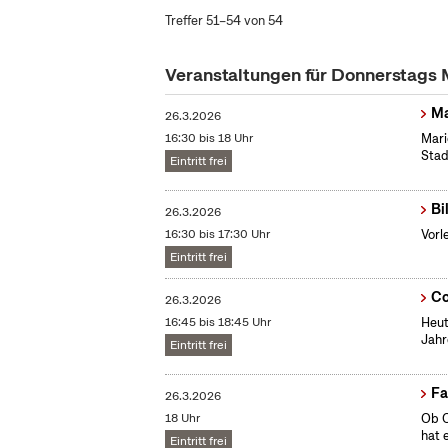
Treffer 51–54 von 54
Veranstaltungen für Donnerstags
Ma
26.3.2026
16:30 bis 18 Uhr
Mari
Stad
Eintritt frei
Bi
26.3.2026
16:30 bis 17:30 Uhr
Vorl
Eintritt frei
Co
26.3.2026
16:45 bis 18:45 Uhr
Heut
Jahr
Eintritt frei
Fa
26.3.2026
18 Uhr
Ob O
hat 
Eintritt frei