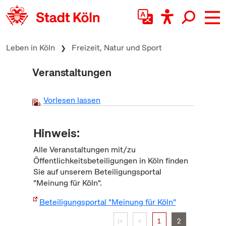
zum Inhalt springen
Leben in Köln
Freizeit, Natur und Sport
Veranstaltungen
Vorlesen lassen
Hinweis:
Alle Veranstaltungen mit/zu
Öffentlichkeitsbeteiligungen in Köln finden
Sie auf unserem Beteiligungsportal
"Meinung für Köln".
Beteiligungsportal "Meinung für Köln"
|<
<
1
2