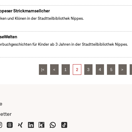
ppeser Strickmamsellcher
cken und Klönen in der Stadtteilbibliothek Nippes.
seWelten
erbuchgeschichten für Kinder ab 3 Jahren in der Stadtteilbibliothek Nippes.
|<
<
1
2
3
4
5
>
e
etter