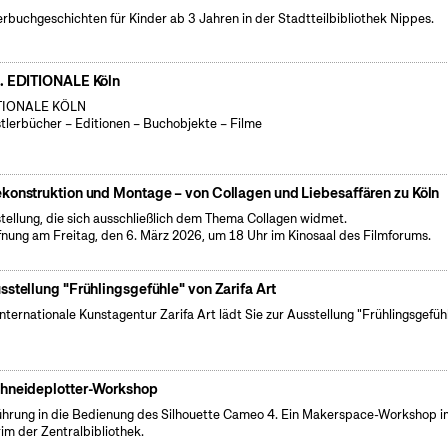
erbuchgeschichten für Kinder ab 3 Jahren in der Stadtteilbibliothek Nippes.
. EDITIONALE Köln
TIONALE KÖLN
tlerbücher – Editionen – Buchobjekte – Filme
konstruktion und Montage – von Collagen und Liebesaffären zu Köln
tellung, die sich ausschließlich dem Thema Collagen widmet.
fnung am Freitag, den 6. März 2026, um 18 Uhr im Kinosaal des Filmforums.
sstellung "Frühlingsgefühle" von Zarifa Art
internationale Kunstagentur Zarifa Art lädt Sie zur Ausstellung "Frühlingsgefüh
hneideplotter-Workshop
führung in die Bedienung des Silhouette Cameo 4. Ein Makerspace-Workshop i
rim der Zentralbibliothek.