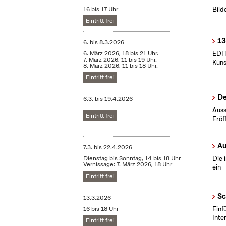
16 bis 17 Uhr
Bild
Eintritt frei
13
6.
bis
8.3.2026
6. März 2026, 18 bis 21 Uhr.
EDI
7. März 2026, 11 bis 19 Uhr.
Küns
8. März 2026, 11 bis 18 Uhr.
Eintritt frei
De
6.3.
bis
19.4.2026
Auss
Eintritt frei
Eröf
Au
7.3.
bis
22.4.2026
Dienstag bis Sonntag, 14 bis 18 Uhr
Die 
Vernissage: 7. März 2026, 18 Uhr
ein
Eintritt frei
Sc
13.3.2026
16 bis 18 Uhr
​Ein
Inte
Eintritt frei