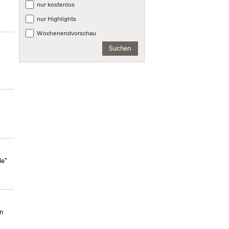
nur kostenlos
nur Highlights
Wochenendvorschau
Suchen
le"
m