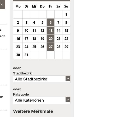
>|
Mo
Di
Mi
Do
Fr
Sa
So
1
2
3
4
5
6
7
8
s
9
10
11
12
13
14
15
genz
16
17
18
19
20
21
22
23
24
25
26
27
28
29
30
31
oder
Stadtbezirk
oder
Kategorie
der
Weitere Merkmale