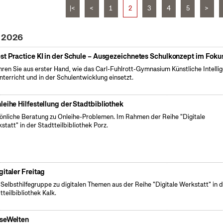
|<
<
1
2
3
4
5
>
z 2026
st Practice KI in der Schule – Ausgezeichnetes Schulkonzept im Foku
hren Sie aus erster Hand, wie das Carl-Fuhlrott-Gymnasium Künstliche Intelli
nterricht und in der Schulentwicklung einsetzt.
leihe Hilfestellung der Stadtbibliothek
önliche Beratung zu Onleihe-Problemen. Im Rahmen der Reihe "Digitale
statt" in der Stadtteilbibliothek Porz.
gitaler Freitag
 Selbsthilfegruppe zu digitalen Themen aus der Reihe "Digitale Werkstatt" in 
tteilbibliothek Kalk.
seWelten