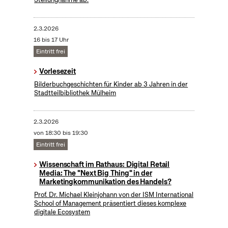
2.3.2026
16 bis 17 Uhr
Eintritt frei
Vorlesezeit
Bilderbuchgeschichten für Kinder ab 3 Jahren in der
Stadtteilbibliothek Mülheim
2.3.2026
von 18:30 bis 19:30
Eintritt frei
Wissenschaft im Rathaus: Digital Retail
Media: The "Next Big Thing" in der
Marketingkommunikation des Handels?
Prof. Dr. Michael Kleinjohann von der ISM International
School of Management präsentiert dieses komplexe
digitale Ecosystem