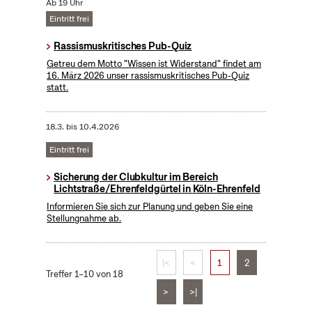
Ab 19 Uhr
Eintritt frei
Rassismuskritisches Pub-Quiz
Getreu dem Motto "Wissen ist Widerstand" findet am
16. März 2026 unser rassismuskritisches Pub-Quiz
statt.
18.3.
bis
10.4.2026
Eintritt frei
Sicherung der Clubkultur im Bereich
Lichtstraße/Ehrenfeldgürtel in Köln-Ehrenfeld
Informieren Sie sich zur Planung und geben Sie eine
Stellungnahme ab.
|<
<
1
2
Treffer 1–10 von 18
>
>|