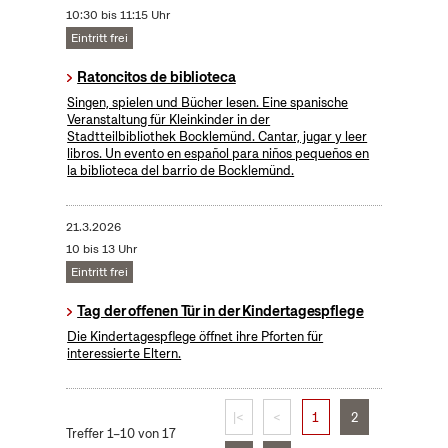
10:30 bis 11:15 Uhr
Eintritt frei
Ratoncitos de biblioteca
Singen, spielen und Bücher lesen. Eine spanische
Veranstaltung für Kleinkinder in der
Stadtteilbibliothek Bocklemünd. Cantar, jugar y leer
libros. Un evento en español para niños pequeños en
la biblioteca del barrio de Bocklemünd.
21.3.2026
10 bis 13 Uhr
Eintritt frei
Tag der offenen Tür in der Kindertagespflege
Die Kindertagespflege öffnet ihre Pforten für
interessierte Eltern.
|<
<
1
2
Treffer 1–10 von 17