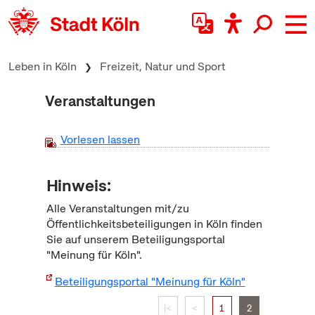
zum Inhalt springen
Leben in Köln
Freizeit, Natur und Sport
Veranstaltungen
Vorlesen lassen
Hinweis:
Alle Veranstaltungen mit/zu
Öffentlichkeitsbeteiligungen in Köln finden
Sie auf unserem Beteiligungsportal
"Meinung für Köln".
Beteiligungsportal "Meinung für Köln"
|<
<
1
2