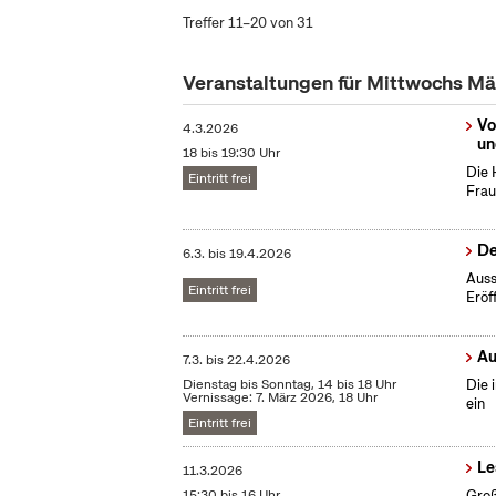
Treffer 11–20 von 31
Veranstaltungen für Mittwochs M
Vo
4.3.2026
un
18 bis 19:30 Uhr
Die 
Eintritt frei
Frau
De
6.3.
bis
19.4.2026
Auss
Eintritt frei
Eröf
Au
7.3.
bis
22.4.2026
Dienstag bis Sonntag, 14 bis 18 Uhr
Die 
Vernissage: 7. März 2026, 18 Uhr
ein
Eintritt frei
Le
11.3.2026
15:30 bis 16 Uhr
Groß