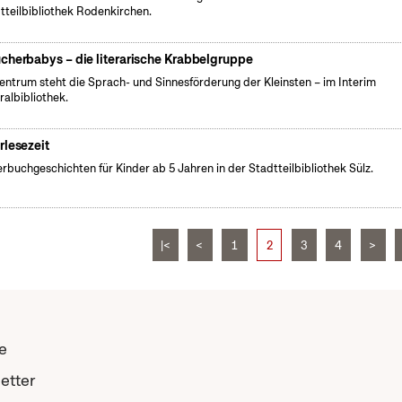
tteilbibliothek Rodenkirchen.
cherbabys – die literarische Krabbelgruppe
entrum steht die Sprach- und Sinnesförderung der Kleinsten – im Interim
ralbibliothek.
rlesezeit
erbuchgeschichten für Kinder ab 5 Jahren in der Stadtteilbibliothek Sülz.
|<
<
1
2
3
4
>
e
etter