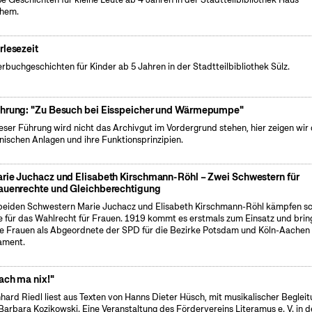
chem.
rlesezeit
erbuchgeschichten für Kinder ab 5 Jahren in der Stadtteilbibliothek Sülz.
hrung: "Zu Besuch bei Eisspeicher und Wärmepumpe"
ieser Führung wird nicht das Archivgut im Vordergrund stehen, hier zeigen wir 
nischen Anlagen und ihre Funktionsprinzipien.
rie Juchacz und Elisabeth Kirschmann-Röhl – Zwei Schwestern für
auenrechte und Gleichberechtigung
beiden Schwestern Marie Juchacz und Elisabeth Kirschmann-Röhl kämpfen s
e für das Wahlrecht für Frauen. 1919 kommt es erstmals zum Einsatz und brin
e Frauen als Abgeordnete der SPD für die Bezirke Potsdam und Köln-Aachen 
ament.
ach ma nix!"
hard Riedl liest aus Texten von Hanns Dieter Hüsch, mit musikalischer Beglei
Barbara Kozikowski. Eine Veranstaltung des Fördervereins Literamus e. V. in d