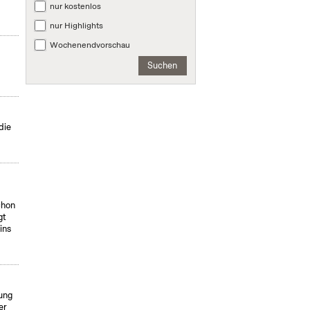
nur kostenlos
nur Highlights
Wochenendvorschau
Suchen
die
chon
gt
ins
tung
er