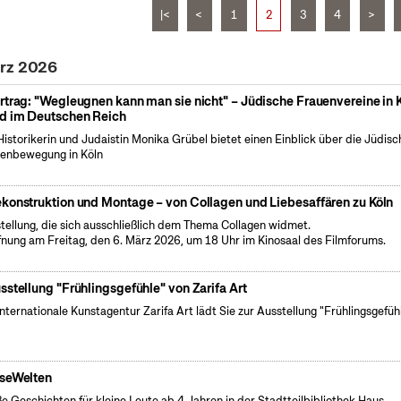
|<
<
1
2
3
4
>
ärz 2026
rtrag: "Wegleugnen kann man sie nicht" – Jüdische Frauenvereine in 
d im Deutschen Reich
Historikerin und Judaistin Monika Grübel bietet einen Einblick über die Jüdisc
enbewegung in Köln
konstruktion und Montage – von Collagen und Liebesaffären zu Köln
tellung, die sich ausschließlich dem Thema Collagen widmet.
fnung am Freitag, den 6. März 2026, um 18 Uhr im Kinosaal des Filmforums.
sstellung "Frühlingsgefühle" von Zarifa Art
internationale Kunstagentur Zarifa Art lädt Sie zur Ausstellung "Frühlingsgefüh
seWelten
e Geschichten für kleine Leute ab 4 Jahren in der Stadtteilbibliothek Haus