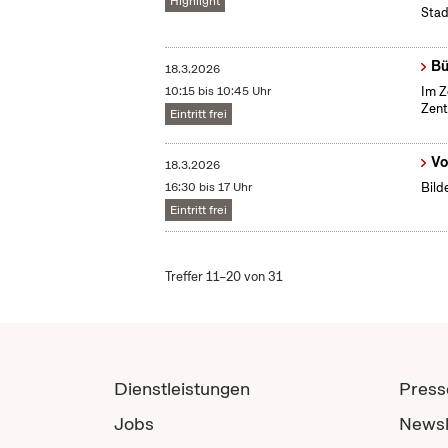
Highlight
Stad
Bü
18.3.2026
10:15 bis 10:45 Uhr
Im Z
Zent
Eintritt frei
Vo
18.3.2026
16:30 bis 17 Uhr
Bild
Eintritt frei
Treffer 11–20 von 31
Dienstleistungen
Press
Jobs
Newsl