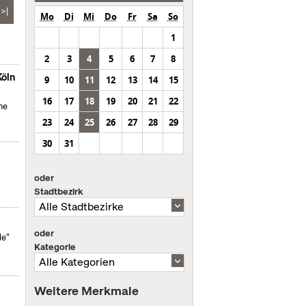
>|
Mo
Di
Mi
Do
Fr
Sa
So
1
2
3
4
5
6
7
8
Köln
9
10
11
12
13
14
15
16
17
18
19
20
21
22
he
23
24
25
26
27
28
29
30
31
oder
Stadtbezirk
oder
le"
Kategorie
Weitere Merkmale