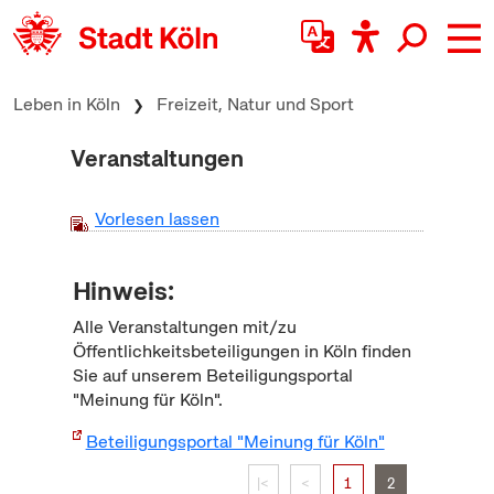
zum Inhalt springen
Leben in Köln
Freizeit, Natur und Sport
Veranstaltungen
Vorlesen lassen
Hinweis:
Alle Veranstaltungen mit/zu
Öffentlichkeitsbeteiligungen in Köln finden
Sie auf unserem Beteiligungsportal
"Meinung für Köln".
Beteiligungsportal "Meinung für Köln"
|<
<
1
2