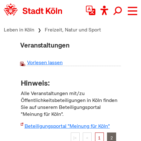
zum Inhalt springen
Leben in Köln
Freizeit, Natur und Sport
Veranstaltungen
Vorlesen lassen
Hinweis:
Alle Veranstaltungen mit/zu
Öffentlichkeitsbeteiligungen in Köln finden
Sie auf unserem Beteiligungsportal
"Meinung für Köln".
Beteiligungsportal "Meinung für Köln"
|<
<
1
2