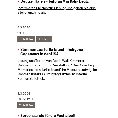
Deutzer Hafen – Teilplan A in Köln-Deutz
Informieren Sie sich zur Planung und geben Sie eine
Stellungnahme ab.
5.3.2026
19 Uhr
Eintritt frei
Highlight
Stimmen aus Turtle Island – Indigene
Gegenwart in den USA
Lesung aus Texten von Robin Wall Kimmerer.
Rahmenprogramm zur Ausstellung "De/Collecting
Memories from Turtle Island" im Museum Ludwig. Im
Rahmen unseres Kulturprogramms im Interim
Zentralbibliothek.
5.3.2026
16 bis 17 Uhr
Eintritt frei
Sprechstunde für die Facharbeit