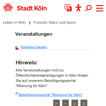
zum Inhalt springen
Leben in Köln
Freizeit, Natur und Sport
Veranstaltungen
Vorlesen lassen
Hinweis:
Alle Veranstaltungen mit/zu
Öffentlichkeitsbeteiligungen in Köln finden
Sie auf unserem Beteiligungsportal
"Meinung für Köln".
Beteiligungsportal "Meinung für Köln"
|<
<
1
2