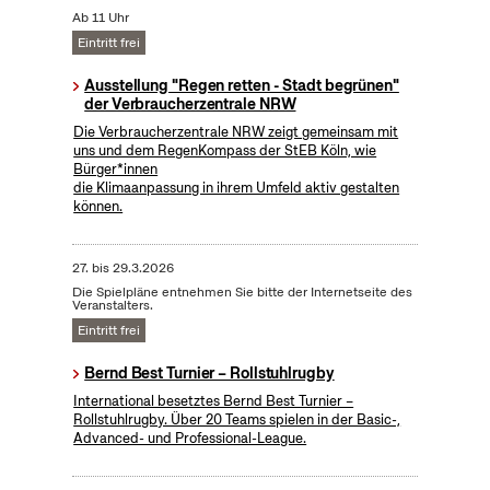
Ab 11 Uhr
Eintritt frei
Ausstellung "Regen retten - Stadt begrünen"
der Verbraucherzentrale NRW
Die Verbraucherzentrale NRW zeigt gemeinsam mit
uns und dem RegenKompass der StEB Köln, wie
Bürger*innen
die Klimaanpassung in ihrem Umfeld aktiv gestalten
können.
27.
bis
29.3.2026
Die Spielpläne entnehmen Sie bitte der Internetseite des
Veranstalters.
Eintritt frei
Bernd Best Turnier – Rollstuhlrugby
International besetztes Bernd Best Turnier –
Rollstuhlrugby. Über 20 Teams spielen in der Basic-,
Advanced- und Professional-League.