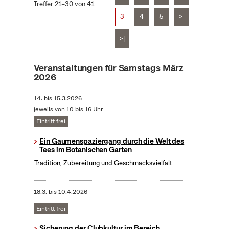
Treffer 21–30 von 41
3
4
5
>
>|
Veranstaltungen für Samstags März
2026
14.
bis
15.3.2026
jeweils von 10 bis 16 Uhr
Eintritt frei
Ein Gaumenspaziergang durch die Welt des
Tees im Botanischen Garten
Tradition, Zubereitung und Geschmacksvielfalt
18.3.
bis
10.4.2026
Eintritt frei
Sicherung der Clubkultur im Bereich