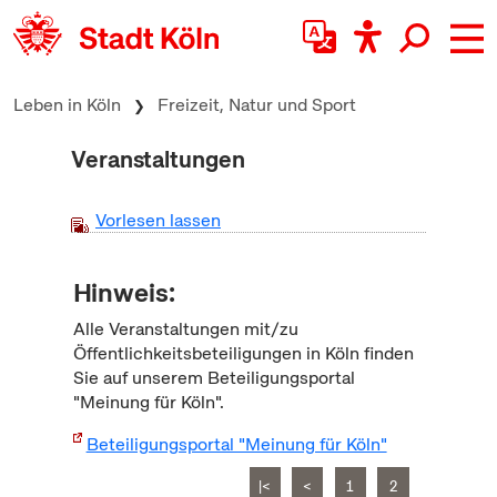
zum Inhalt springen
Leben in Köln
Freizeit, Natur und Sport
Veranstaltungen
Vorlesen lassen
Hinweis:
Alle Veranstaltungen mit/zu
Öffentlichkeitsbeteiligungen in Köln finden
Sie auf unserem Beteiligungsportal
"Meinung für Köln".
Beteiligungsportal "Meinung für Köln"
|<
<
1
2