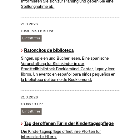
Informieren Sie sich zur Planung und geben Sie eine
Stellungnahme ab.
21.3.2026
10:30 bis 11:15 Uhr
Eintritt frei
Ratoncitos de biblioteca
Singen, spielen und Bücher lesen. Eine spanische
Veranstaltung für Kleinkinder in der
Stadtteilbibliothek Bocklemünd. Cantar, jugar y leer
libros. Un evento en español para niños pequeños en
la biblioteca del barrio de Bocklemünd.
21.3.2026
10 bis 13 Uhr
Eintritt frei
Tag der offenen Tür in der Kindertagespflege
Die Kindertagespflege öffnet ihre Pforten für
interessierte Eltern.