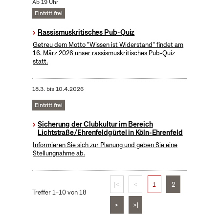
Ab 19 Uhr
Eintritt frei
Rassismuskritisches Pub-Quiz
Getreu dem Motto "Wissen ist Widerstand" findet am
16. März 2026 unser rassismuskritisches Pub-Quiz
statt.
18.3.
bis
10.4.2026
Eintritt frei
Sicherung der Clubkultur im Bereich
Lichtstraße/Ehrenfeldgürtel in Köln-Ehrenfeld
Informieren Sie sich zur Planung und geben Sie eine
Stellungnahme ab.
|<
<
1
2
Treffer 1–10 von 18
>
>|