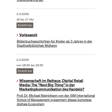
2.3.2026
16 bis 17 Uhr
Eintritt frei
Vorlesezeit
Bilderbuchgeschichten für Kinder ab 3 Jahren in der
Stadtteilbibliothek Mülheim
2.3.2026
von 18:30 bis 19:30
Eintritt frei
Wissenschaft im Rathaus: Digital Retail
Media: The "Next Big Thing" in der
Marketingkommunikation des Handels?
Prof. Dr. Michael Kleinjohann von der ISM International
School of Management präsentiert dieses komplexe
digitale Ecosystem