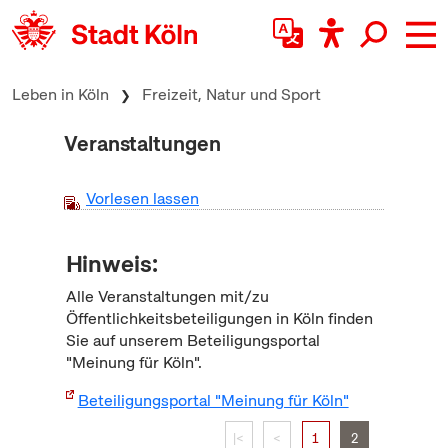
zum Inhalt springen
Leben in Köln
Freizeit, Natur und Sport
Veranstaltungen
Vorlesen lassen
Hinweis:
Alle Veranstaltungen mit/zu
Öffentlichkeitsbeteiligungen in Köln finden
Sie auf unserem Beteiligungsportal
"Meinung für Köln".
Beteiligungsportal "Meinung für Köln"
|<
<
1
2