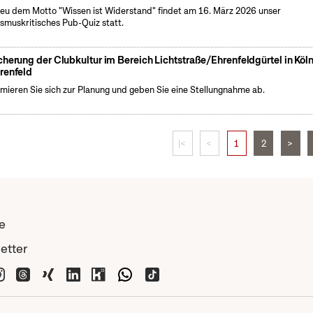
eu dem Motto "Wissen ist Widerstand" findet am 16. März 2026 unser
ismuskritisches Pub-Quiz statt.
cherung der Clubkultur im Bereich Lichtstraße/Ehrenfeldgürtel in Köl
renfeld
rmieren Sie sich zur Planung und geben Sie eine Stellungnahme ab.
|<
<
1
2
>
e
etter