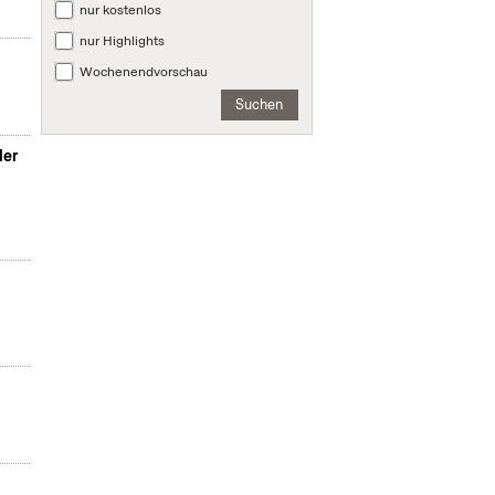
nur kostenlos
nur Highlights
Wochenendvorschau
Suchen
der