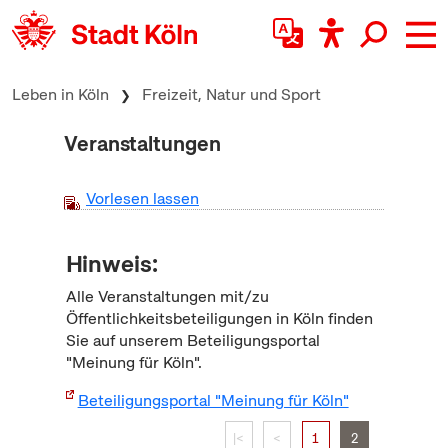
zum Inhalt springen
Leben in Köln
Freizeit, Natur und Sport
Veranstaltungen
Vorlesen lassen
Hinweis:
Alle Veranstaltungen mit/zu
Öffentlichkeitsbeteiligungen in Köln finden
Sie auf unserem Beteiligungsportal
"Meinung für Köln".
Beteiligungsportal "Meinung für Köln"
|<
<
1
2