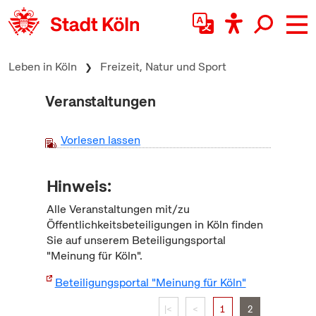
zum Inhalt springen
Leben in Köln
Freizeit, Natur und Sport
Veranstaltungen
Vorlesen lassen
Hinweis:
Alle Veranstaltungen mit/zu
Öffentlichkeitsbeteiligungen in Köln finden
Sie auf unserem Beteiligungsportal
"Meinung für Köln".
Beteiligungsportal "Meinung für Köln"
|<
<
1
2