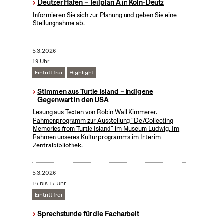
Deutzer Hafen – Teilplan A in Köln-Deutz
Informieren Sie sich zur Planung und geben Sie eine
Stellungnahme ab.
5.3.2026
19 Uhr
Eintritt frei
Highlight
Stimmen aus Turtle Island – Indigene
Gegenwart in den USA
Lesung aus Texten von Robin Wall Kimmerer.
Rahmenprogramm zur Ausstellung "De/Collecting
Memories from Turtle Island" im Museum Ludwig. Im
Rahmen unseres Kulturprogramms im Interim
Zentralbibliothek.
5.3.2026
16 bis 17 Uhr
Eintritt frei
Sprechstunde für die Facharbeit