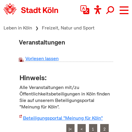
zum Inhalt springen
Leben in Köln
Freizeit, Natur und Sport
Veranstaltungen
Vorlesen lassen
Hinweis:
Alle Veranstaltungen mit/zu
Öffentlichkeitsbeteiligungen in Köln finden
Sie auf unserem Beteiligungsportal
"Meinung für Köln".
Beteiligungsportal "Meinung für Köln"
|<
<
1
2