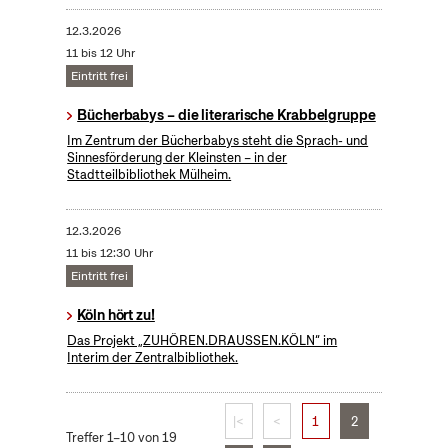
12.3.2026
11 bis 12 Uhr
Eintritt frei
Bücherbabys – die literarische Krabbelgruppe
Im Zentrum der Bücherbabys steht die Sprach- und
Sinnesförderung der Kleinsten – in der
Stadtteilbibliothek Mülheim.
12.3.2026
11 bis 12:30 Uhr
Eintritt frei
Köln hört zu!
Das Projekt „ZUHÖREN.DRAUSSEN.KÖLN“ im
Interim der Zentralbibliothek.
|<
<
1
2
Treffer 1–10 von 19