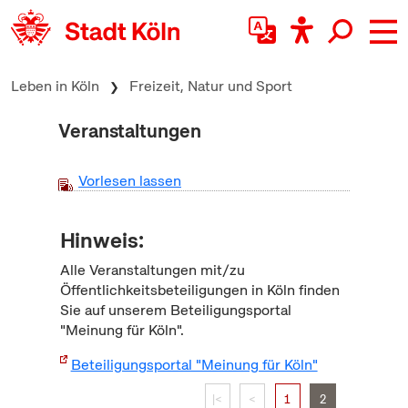
zum Inhalt springen
Leben in Köln
Freizeit, Natur und Sport
Veranstaltungen
Vorlesen lassen
Hinweis:
Alle Veranstaltungen mit/zu
Öffentlichkeitsbeteiligungen in Köln finden
Sie auf unserem Beteiligungsportal
"Meinung für Köln".
Beteiligungsportal "Meinung für Köln"
|<
<
1
2