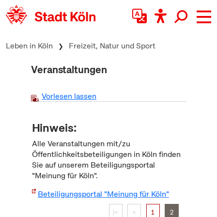
zum Inhalt springen
Leben in Köln
Freizeit, Natur und Sport
Veranstaltungen
Vorlesen lassen
Hinweis:
Alle Veranstaltungen mit/zu
Öffentlichkeitsbeteiligungen in Köln finden
Sie auf unserem Beteiligungsportal
"Meinung für Köln".
Beteiligungsportal "Meinung für Köln"
|<
<
1
2