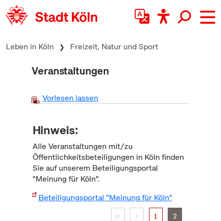
zum Inhalt springen
Leben in Köln
Freizeit, Natur und Sport
Veranstaltungen
Vorlesen lassen
Hinweis:
Alle Veranstaltungen mit/zu
Öffentlichkeitsbeteiligungen in Köln finden
Sie auf unserem Beteiligungsportal
"Meinung für Köln".
Beteiligungsportal "Meinung für Köln"
|<
<
1
2