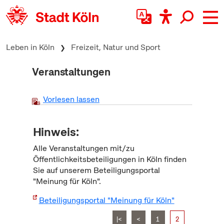
zum Inhalt springen
Leben in Köln
Freizeit, Natur und Sport
Veranstaltungen
Vorlesen lassen
Hinweis:
Alle Veranstaltungen mit/zu
Öffentlichkeitsbeteiligungen in Köln finden
Sie auf unserem Beteiligungsportal
"Meinung für Köln".
Beteiligungsportal "Meinung für Köln"
|<
<
1
2