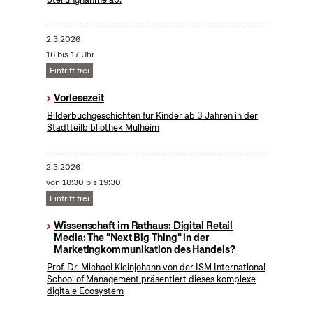
2.3.2026
16 bis 17 Uhr
Eintritt frei
Vorlesezeit
Bilderbuchgeschichten für Kinder ab 3 Jahren in der
Stadtteilbibliothek Mülheim
2.3.2026
von 18:30 bis 19:30
Eintritt frei
Wissenschaft im Rathaus: Digital Retail
Media: The "Next Big Thing" in der
Marketingkommunikation des Handels?
Prof. Dr. Michael Kleinjohann von der ISM International
School of Management präsentiert dieses komplexe
digitale Ecosystem