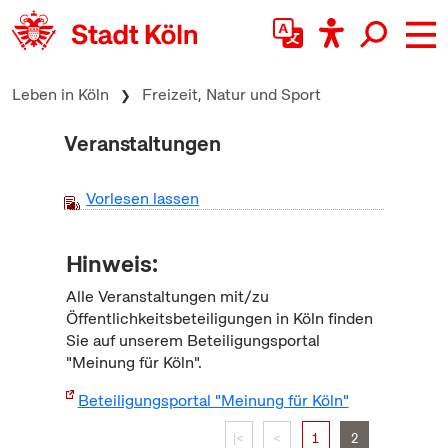
zum Inhalt springen
Leben in Köln
Freizeit, Natur und Sport
Veranstaltungen
Vorlesen lassen
Hinweis:
Alle Veranstaltungen mit/zu
Öffentlichkeitsbeteiligungen in Köln finden
Sie auf unserem Beteiligungsportal
"Meinung für Köln".
Beteiligungsportal "Meinung für Köln"
|<
<
1
2