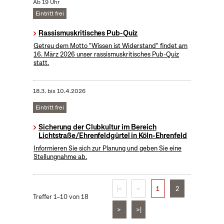
Ab 19 Uhr
Eintritt frei
Rassismuskritisches Pub-Quiz
Getreu dem Motto "Wissen ist Widerstand" findet am
16. März 2026 unser rassismuskritisches Pub-Quiz
statt.
18.3.
bis
10.4.2026
Eintritt frei
Sicherung der Clubkultur im Bereich
Lichtstraße/Ehrenfeldgürtel in Köln-Ehrenfeld
Informieren Sie sich zur Planung und geben Sie eine
Stellungnahme ab.
|<
<
1
2
Treffer 1–10 von 18
>
>|