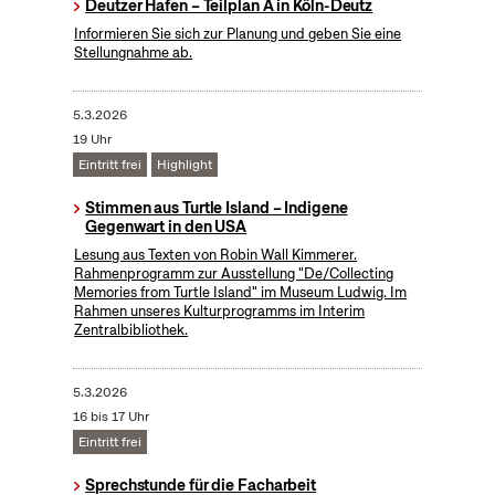
Deutzer Hafen – Teilplan A in Köln-Deutz
Informieren Sie sich zur Planung und geben Sie eine
Stellungnahme ab.
5.3.2026
19 Uhr
Eintritt frei
Highlight
Stimmen aus Turtle Island – Indigene
Gegenwart in den USA
Lesung aus Texten von Robin Wall Kimmerer.
Rahmenprogramm zur Ausstellung "De/Collecting
Memories from Turtle Island" im Museum Ludwig. Im
Rahmen unseres Kulturprogramms im Interim
Zentralbibliothek.
5.3.2026
16 bis 17 Uhr
Eintritt frei
Sprechstunde für die Facharbeit