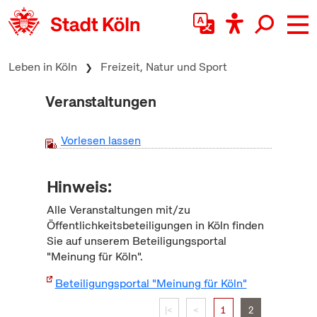
zum Inhalt springen
Leben in Köln
Freizeit, Natur und Sport
Veranstaltungen
Vorlesen lassen
Hinweis:
Alle Veranstaltungen mit/zu
Öffentlichkeitsbeteiligungen in Köln finden
Sie auf unserem Beteiligungsportal
"Meinung für Köln".
Beteiligungsportal "Meinung für Köln"
|<
<
1
2