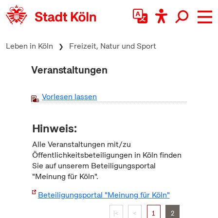
zum Inhalt springen
Leben in Köln
Freizeit, Natur und Sport
Veranstaltungen
Vorlesen lassen
Hinweis:
Alle Veranstaltungen mit/zu
Öffentlichkeitsbeteiligungen in Köln finden
Sie auf unserem Beteiligungsportal
"Meinung für Köln".
Beteiligungsportal "Meinung für Köln"
|<
<
1
2