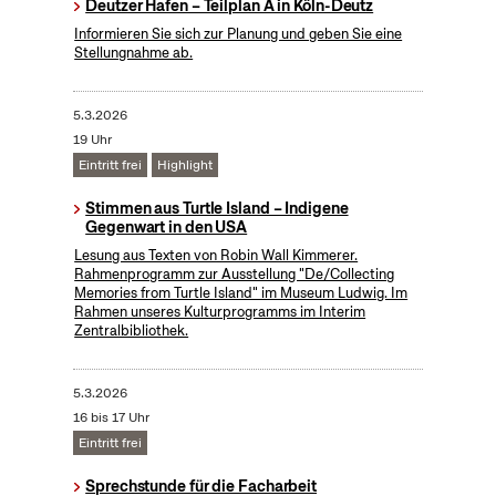
Deutzer Hafen – Teilplan A in Köln-Deutz
Informieren Sie sich zur Planung und geben Sie eine
Stellungnahme ab.
5.3.2026
19 Uhr
Eintritt frei
Highlight
Stimmen aus Turtle Island – Indigene
Gegenwart in den USA
Lesung aus Texten von Robin Wall Kimmerer.
Rahmenprogramm zur Ausstellung "De/Collecting
Memories from Turtle Island" im Museum Ludwig. Im
Rahmen unseres Kulturprogramms im Interim
Zentralbibliothek.
5.3.2026
16 bis 17 Uhr
Eintritt frei
Sprechstunde für die Facharbeit