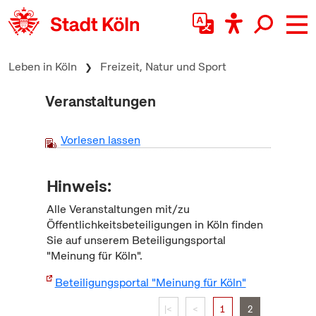
zum Inhalt springen
Leben in Köln
Freizeit, Natur und Sport
Veranstaltungen
Vorlesen lassen
Hinweis:
Alle Veranstaltungen mit/zu
Öffentlichkeitsbeteiligungen in Köln finden
Sie auf unserem Beteiligungsportal
"Meinung für Köln".
Beteiligungsportal "Meinung für Köln"
|<
<
1
2