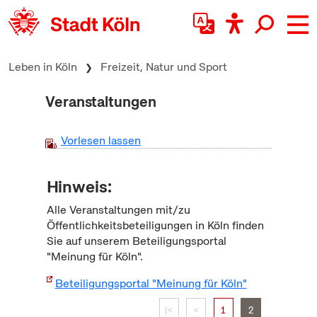
zum Inhalt springen
Leben in Köln
Freizeit, Natur und Sport
Veranstaltungen
Vorlesen lassen
Hinweis:
Alle Veranstaltungen mit/zu
Öffentlichkeitsbeteiligungen in Köln finden
Sie auf unserem Beteiligungsportal
"Meinung für Köln".
Beteiligungsportal "Meinung für Köln"
|<
<
1
2