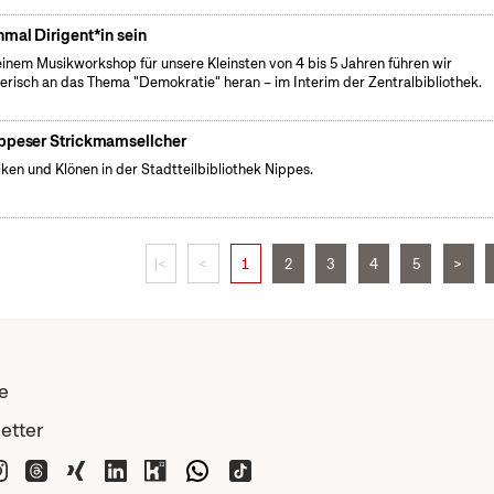
nmal Dirigent*in sein
einem Musikworkshop für unsere Kleinsten von 4 bis 5 Jahren führen wir
lerisch an das Thema "Demokratie" heran – im Interim der Zentralbibliothek.
ppeser Strickmamsellcher
cken und Klönen in der Stadtteilbibliothek Nippes.
|<
<
1
2
3
4
5
>
e
etter