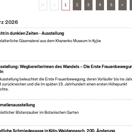
|<
<
1
2
3
4
5
>
rz 2026
cht in dunklen Zeiten - Ausstellung
elalterliche Glasmalerei aus dem Khanenko Museum in Kyjiw
sstellung: Wegbereiterinnen des Wandels – Die Erste Frauenbewegun
ln
Ausstellung beleuchtet die Erste Frauenbewegung, deren Vorläufer bis ins Jah
 zurückreichen und die im späten 19. Jahrhundert einen ersten Höhepunkt
ichte.
melienausstellung
östlicher Blütenzauber im Botanischen Garten
dliche Schmiedegasse in Köln-Weidenpesch, 200. Änderung