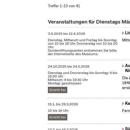
Treffer 1–10 von 41
Veranstaltungen für Dienstags Mä
Li
3.4.2025
bis
12.4.2026
Dienstag, Mittwoch und Freitag bis Sonntag
Mitt
von 10 bis 18 Uhr, Donnerstag von 10 bis 20
Uhr.
Sonderöffnungszeiten entnehmen Sie bitte
der Internetseite des Museums.
Au
24.10.2025
bis
24.5.2026
Kö
Dienstag und Donnerstag bis Sonntag: 9 bis
16:30 Uhr
Die 
Mittwoch: 9 bis 19:30 Uhr
1848
Montag: geschlossen
erre
Eintritt frei
Ka
15.1.
bis
29.3.2026
10 bis 16 Uhr
Fern
Eintritt frei
Sü
12.2.
bis
16.3.2026