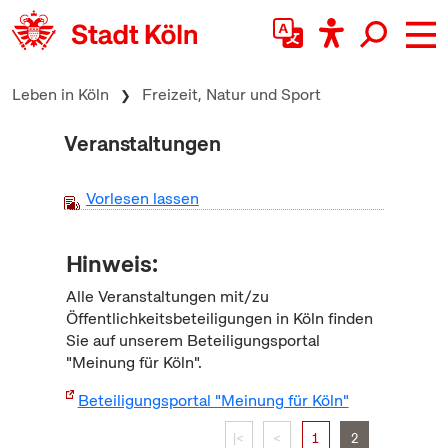
zum Inhalt springen
Leben in Köln
Freizeit, Natur und Sport
Veranstaltungen
Vorlesen lassen
Hinweis:
Alle Veranstaltungen mit/zu
Öffentlichkeitsbeteiligungen in Köln finden
Sie auf unserem Beteiligungsportal
"Meinung für Köln".
Beteiligungsportal "Meinung für Köln"
|<
<
1
2