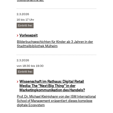
2.3.2026
16 bis 17 Uhr
Eintritt frei
Vorlesezeit
Bilderbuchgeschichten für Kinder ab 3 Jahren in der
Stadtteilbibliothek Mülheim
2.3.2026
von 18:30 bis 19:30
Eintritt frei
Wissenschaft im Rathaus: Digital Retail
Media: The "Next Big Thing" in der
Marketingkommunikation des Handels?
Prof. Dr. Michael Kleinjohann von der ISM International
School of Management präsentiert dieses komplexe
digitale Ecosystem