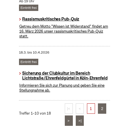
Ab 19 Uhr
Eintritt frei
Rassismuskritisches Pub-Quiz
Getreu dem Motto "Wissen ist Widerstand" findet am
16. März 2026 unser rassismuskritisches Pub-Quiz
statt.
18.3.
bis
10.4.2026
Eintritt frei
Sicherung der Clubkultur im Bereich
Lichtstraße/Ehrenfeldgürtel in Köln-Ehrenfeld
Informieren Sie sich zur Planung und geben Sie eine
Stellungnahme ab.
|<
<
1
2
Treffer 1–10 von 18
>
>|