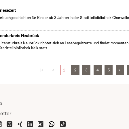
rlesezeit
erbuchgeschichten für Kinder ab 3 Jahren in der Stadtteilbibliothek Chorweile
teraturkreis Neubrück
Literaturkreis Neubrück richtet sich an Lesebegeisterte und findet momentan 
Stadtteilbibliothek Kalk statt.
|<
<
1
2
3
4
5
>
e
etter