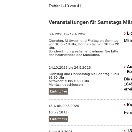
Treffer 1–10 von 41
Veranstaltungen für Samstags Mä
Li
3.4.2025
bis
12.4.2026
Dienstag, Mittwoch und Freitag bis Sonntag
Mitt
von 10 bis 18 Uhr, Donnerstag von 10 bis 20
Uhr.
Sonderöffnungszeiten entnehmen Sie bitte
der Internetseite des Museums.
Au
24.10.2025
bis
24.5.2026
Kö
Dienstag und Donnerstag bis Sonntag: 9 bis
16:30 Uhr
Die 
Mittwoch: 9 bis 19:30 Uhr
1848
Montag: geschlossen
erre
Eintritt frei
Ka
15.1.
bis
29.3.2026
10 bis 16 Uhr
Fern
Eintritt frei
13
6.
bis
8.3.2026