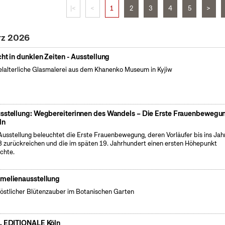
|<
<
1
2
3
4
5
>
rz 2026
cht in dunklen Zeiten - Ausstellung
elalterliche Glasmalerei aus dem Khanenko Museum in Kyjiw
sstellung: Wegbereiterinnen des Wandels – Die Erste Frauenbewegun
ln
Ausstellung beleuchtet die Erste Frauenbewegung, deren Vorläufer bis ins Jah
 zurückreichen und die im späten 19. Jahrhundert einen ersten Höhepunkt
ichte.
melienausstellung
östlicher Blütenzauber im Botanischen Garten
. EDITIONALE Köln