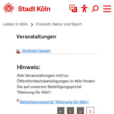
zum Inhalt springen
Leben in Köln
Freizeit, Natur und Sport
Veranstaltungen
Vorlesen lassen
Hinweis:
Alle Veranstaltungen mit/zu
Öffentlichkeitsbeteiligungen in Köln finden
Sie auf unserem Beteiligungsportal
"Meinung für Köln".
Beteiligungsportal "Meinung für Köln"
|<
<
1
2