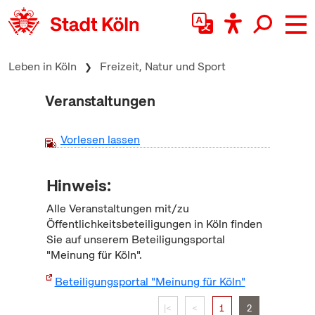
zum Inhalt springen
Leben in Köln
Freizeit, Natur und Sport
Veranstaltungen
Vorlesen lassen
Hinweis:
Alle Veranstaltungen mit/zu
Öffentlichkeitsbeteiligungen in Köln finden
Sie auf unserem Beteiligungsportal
"Meinung für Köln".
Beteiligungsportal "Meinung für Köln"
|<
<
1
2