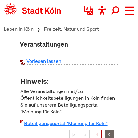
zum Inhalt springen
Leben in Köln
Freizeit, Natur und Sport
Veranstaltungen
Vorlesen lassen
Hinweis:
Alle Veranstaltungen mit/zu
Öffentlichkeitsbeteiligungen in Köln finden
Sie auf unserem Beteiligungsportal
"Meinung für Köln".
Beteiligungsportal "Meinung für Köln"
|<
<
1
2