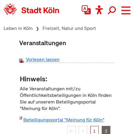
zum Inhalt springen
Leben in Köln
Freizeit, Natur und Sport
Veranstaltungen
Vorlesen lassen
Hinweis:
Alle Veranstaltungen mit/zu
Öffentlichkeitsbeteiligungen in Köln finden
Sie auf unserem Beteiligungsportal
"Meinung für Köln".
Beteiligungsportal "Meinung für Köln"
|<
<
1
2