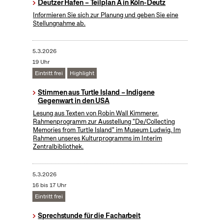
Deutzer Hafen – Teilplan A in Köln-Deutz
Informieren Sie sich zur Planung und geben Sie eine
Stellungnahme ab.
5.3.2026
19 Uhr
Eintritt frei
Highlight
Stimmen aus Turtle Island – Indigene
Gegenwart in den USA
Lesung aus Texten von Robin Wall Kimmerer.
Rahmenprogramm zur Ausstellung "De/Collecting
Memories from Turtle Island" im Museum Ludwig. Im
Rahmen unseres Kulturprogramms im Interim
Zentralbibliothek.
5.3.2026
16 bis 17 Uhr
Eintritt frei
Sprechstunde für die Facharbeit