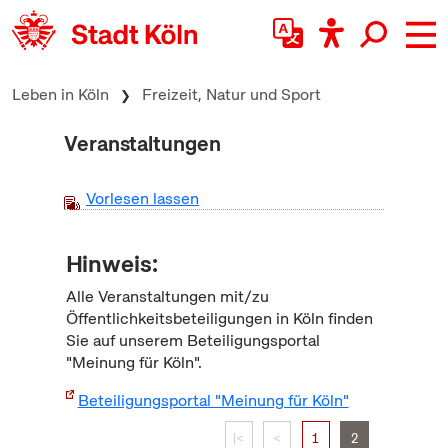
zum Inhalt springen
Leben in Köln
Freizeit, Natur und Sport
Veranstaltungen
Vorlesen lassen
Hinweis:
Alle Veranstaltungen mit/zu
Öffentlichkeitsbeteiligungen in Köln finden
Sie auf unserem Beteiligungsportal
"Meinung für Köln".
Beteiligungsportal "Meinung für Köln"
|<
<
1
2