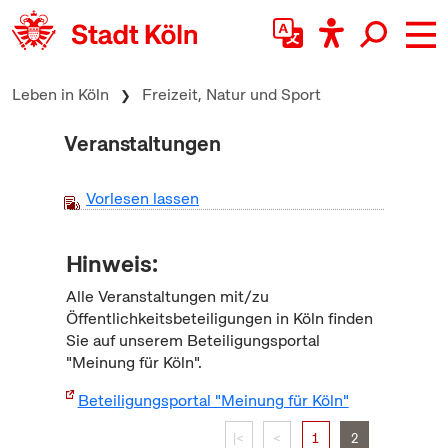
zum Inhalt springen
Leben in Köln
Freizeit, Natur und Sport
Veranstaltungen
Vorlesen lassen
Hinweis:
Alle Veranstaltungen mit/zu
Öffentlichkeitsbeteiligungen in Köln finden
Sie auf unserem Beteiligungsportal
"Meinung für Köln".
Beteiligungsportal "Meinung für Köln"
|<
<
1
2