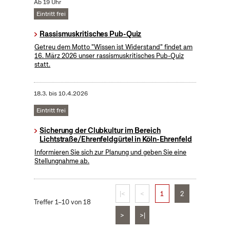
Ab 19 Uhr
Eintritt frei
Rassismuskritisches Pub-Quiz
Getreu dem Motto "Wissen ist Widerstand" findet am
16. März 2026 unser rassismuskritisches Pub-Quiz
statt.
18.3.
bis
10.4.2026
Eintritt frei
Sicherung der Clubkultur im Bereich
Lichtstraße/Ehrenfeldgürtel in Köln-Ehrenfeld
Informieren Sie sich zur Planung und geben Sie eine
Stellungnahme ab.
|<
<
1
2
Treffer 1–10 von 18
>
>|