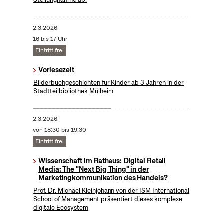
2.3.2026
16 bis 17 Uhr
Eintritt frei
Vorlesezeit
Bilderbuchgeschichten für Kinder ab 3 Jahren in der
Stadtteilbibliothek Mülheim
2.3.2026
von 18:30 bis 19:30
Eintritt frei
Wissenschaft im Rathaus: Digital Retail
Media: The "Next Big Thing" in der
Marketingkommunikation des Handels?
Prof. Dr. Michael Kleinjohann von der ISM International
School of Management präsentiert dieses komplexe
digitale Ecosystem