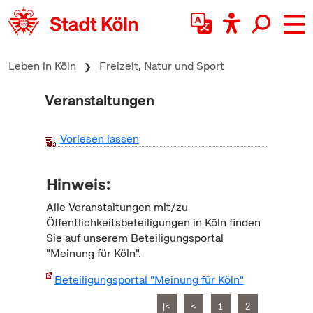
zum Inhalt springen
Leben in Köln
Freizeit, Natur und Sport
Veranstaltungen
Vorlesen lassen
Hinweis:
Alle Veranstaltungen mit/zu
Öffentlichkeitsbeteiligungen in Köln finden
Sie auf unserem Beteiligungsportal
"Meinung für Köln".
Beteiligungsportal "Meinung für Köln"
|<
<
1
2