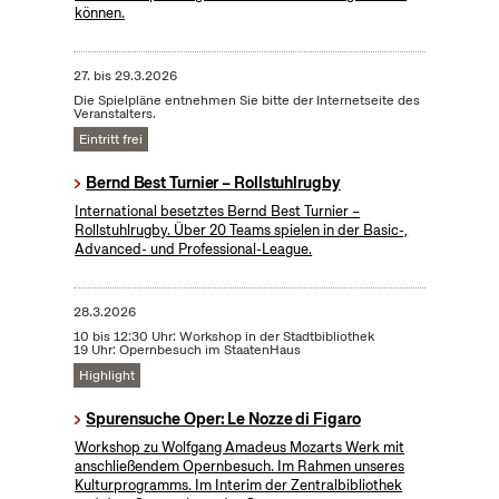
können.
27.
bis
29.3.2026
Die Spielpläne entnehmen Sie bitte der Internetseite des
Veranstalters.
Eintritt frei
Bernd Best Turnier – Rollstuhlrugby
International besetztes Bernd Best Turnier –
Rollstuhlrugby. Über 20 Teams spielen in der Basic-,
Advanced- und Professional-League.
28.3.2026
10 bis 12:30 Uhr: Workshop in der Stadtbibliothek
19 Uhr: Opernbesuch im StaatenHaus
Highlight
Spurensuche Oper: Le Nozze di Figaro
Workshop zu Wolfgang Amadeus Mozarts Werk mit
anschließendem Opernbesuch. Im Rahmen unseres
Kulturprogramms. Im Interim der Zentralbibliothek