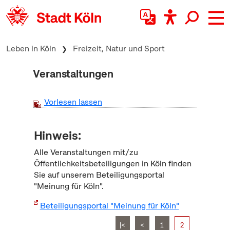
zum Inhalt springen
Leben in Köln
Freizeit, Natur und Sport
Veranstaltungen
Vorlesen lassen
Hinweis:
Alle Veranstaltungen mit/zu
Öffentlichkeitsbeteiligungen in Köln finden
Sie auf unserem Beteiligungsportal
"Meinung für Köln".
Beteiligungsportal "Meinung für Köln"
|<
<
1
2