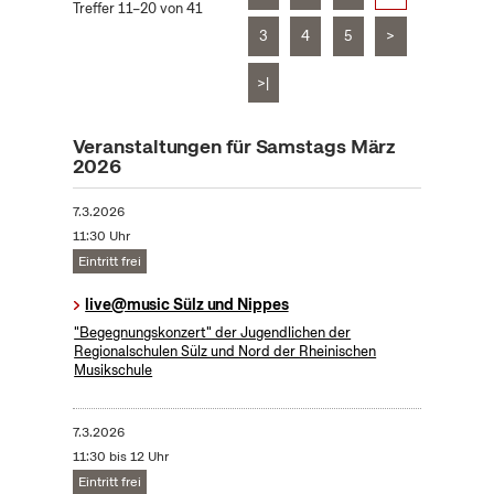
Treffer 11–20 von 41
3
4
5
>
>|
Veranstaltungen für Samstags März
2026
7.3.2026
11:30 Uhr
Eintritt frei
live@music Sülz und Nippes
"Begegnungskonzert" der Jugendlichen der
Regionalschulen Sülz und Nord der Rheinischen
Musikschule
7.3.2026
11:30 bis 12 Uhr
Eintritt frei